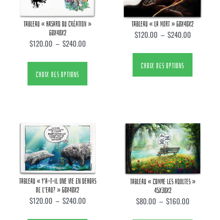
TABLEAU « HASARD OU CRÉATION »
TABLEAU « LA MORT » 60X40X2
60X40X2
$
120.00
–
$
240.00
$
120.00
–
$
240.00
CHOIX DES OPTIONS
CHOIX DES OPTIONS
TABLEAU « Y’A-T-IL UNE VIE EN DEHORS
TABLEAU « COMME LES ADULTES »
DE L’EAU? » 60X40X2
45X30X2
$
120.00
–
$
240.00
$
80.00
–
$
160.00