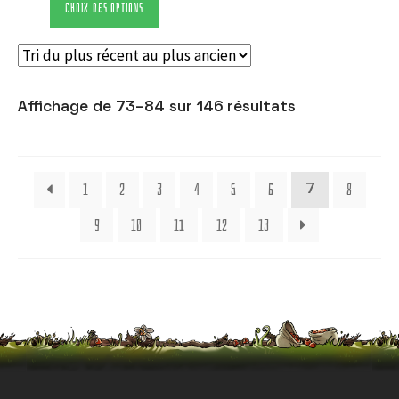
CHOIX DES OPTIONS
Affichage de 73–84 sur 146 résultats
1
2
3
4
5
6
8
7
9
10
11
12
13