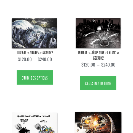
TABLEAU « VAGUES » 60X40X2
TABLEAU « JÉSUS NOIR ET BLANC »
60X40X2
$
120.00
–
$
240.00
$
120.00
–
$
240.00
CHOIX DES OPTIONS
CHOIX DES OPTIONS