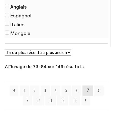
Traités
Anglais
Espagnol
Italien
Mongole
Affichage de 73–84 sur 146 résultats
1
2
3
4
5
6
8
7
9
10
11
12
13