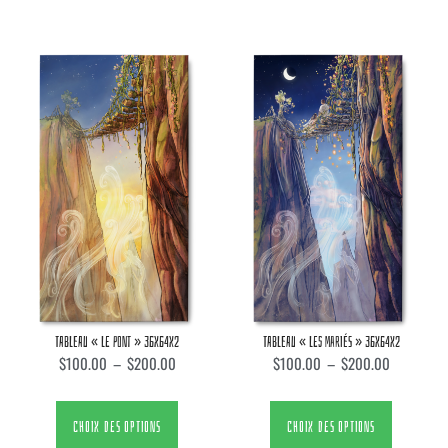
TABLEAU « LE PONT » 36X64X2
TABLEAU « LES MARIÉS » 36X64X2
$
100.00
–
$
200.00
$
100.00
–
$
200.00
CHOIX DES OPTIONS
CHOIX DES OPTIONS