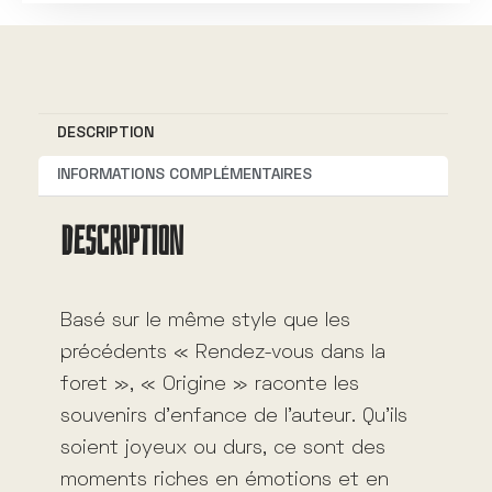
t
e
r
n
DESCRIPTION
a
t
INFORMATIONS COMPLÉMENTAIRES
i
DESCRIPTION
v
e
:
Basé sur le même style que les
précédents « Rendez-vous dans la
foret », « Origine » raconte les
souvenirs d’enfance de l’auteur. Qu’ils
soient joyeux ou durs, ce sont des
moments riches en émotions et en