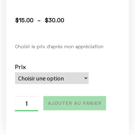
$
15.00
–
$
30.00
Choisir le prix d’après mon appréciation
Prix
AJOUTER AU PANIER
A
l