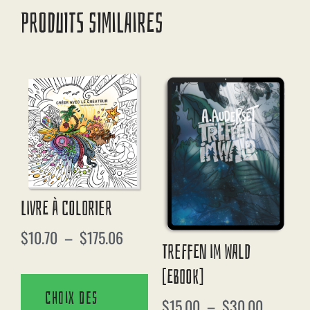
PRODUITS SIMILAIRES
Livre À Colorier
$
10.70
–
$
175.06
Treffen Im Wald
[eBook]
Choix des
$
15.00
–
$
30.00