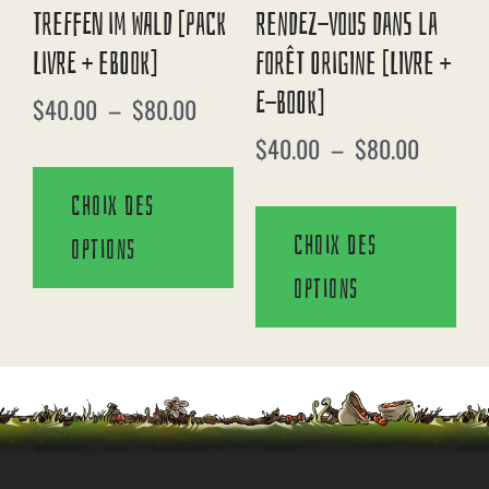
Treffen Im Wald [Pack
Rendez-Vous Dans La
Livre + EBook]
Forêt Origine [Livre +
E-Book]
$
40.00
–
$
80.00
$
40.00
–
$
80.00
Choix des
Choix des
options
options