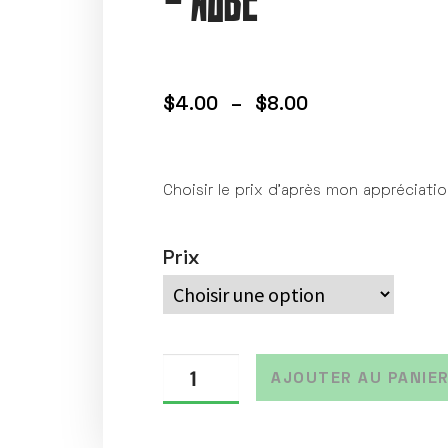
– Aube
$
4.00
–
$
8.00
Choisir le prix d’après mon appréciati
Prix
AJOUTER AU PANIE
A