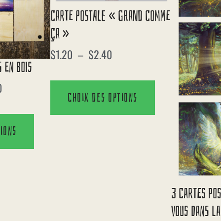
Carte Postale « Grand Comme
Ça »
$
1.20
–
$
2.40
 En Bois
0
Choix des options
tions
3 Cartes Po
Vous Dans La