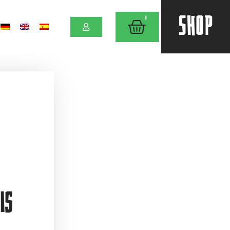
SHOP
0
is