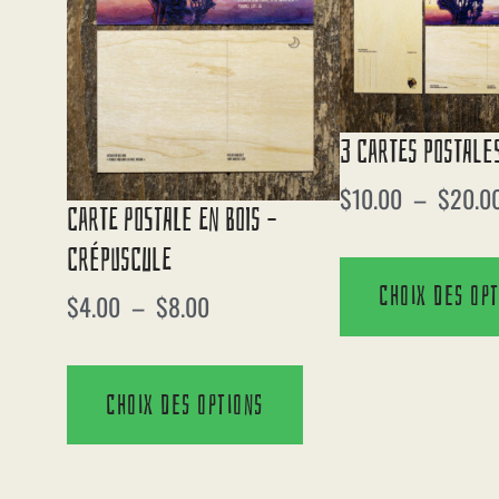
3 Cartes Postales
$
10.00
–
$
20.0
Carte Postale En Bois –
Crépuscule
Choix des op
$
4.00
–
$
8.00
Choix des options