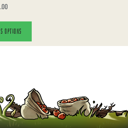
.00
es options