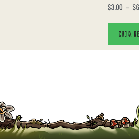
$
3.00
–
$
6
Choix d