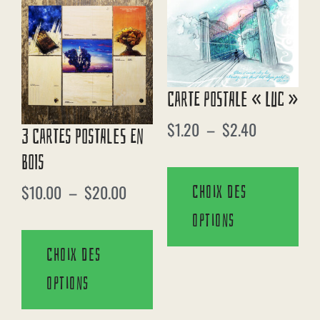
Carte Postale « Luc »
$
1.20
–
$
2.40
3 Cartes Postales En
Bois
$
10.00
–
$
20.00
Choix des
options
Choix des
options