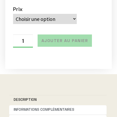
Prix
AJOUTER AU PANIER
A
l
t
e
r
n
DESCRIPTION
a
t
INFORMATIONS COMPLÉMENTAIRES