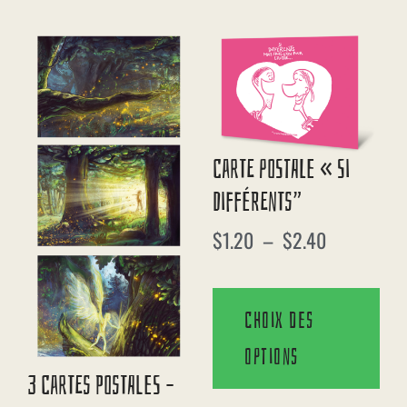
Carte Postale « Si
Différents”
$
1.20
–
$
2.40
Choix des
options
3 Cartes Postales –