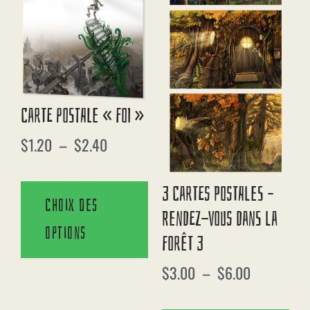
Carte Postale « Foi »
$
1.20
–
$
2.40
3 Cartes Postales –
Choix des
Rendez-Vous Dans La
options
Forêt 3
$
3.00
–
$
6.00