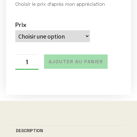
Choisir le prix d’après mon appréciation
Prix
AJOUTER AU PANIER
A
l
t
e
r
n
DESCRIPTION
a