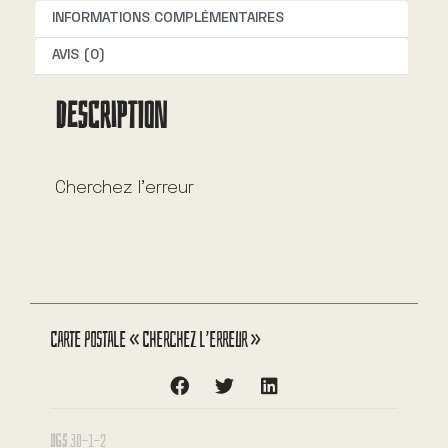
t
INFORMATIONS COMPLÉMENTAIRES
i
AVIS (0)
v
DESCRIPTION
e
:
Cherchez l’erreur
Carte postale « Cherchez l’erreur »
UGS
30-1-2