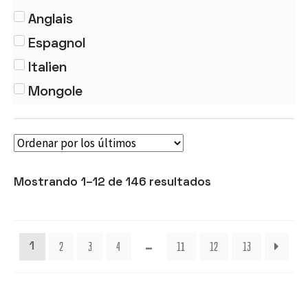
Traités
Anglais
Espagnol
Italien
Mongole
Mostrando 1–12 de 146 resultados
2
3
4
11
12
13
1
…