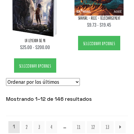
SAAHSAL – AOZÉ – TÉLÉCHARGEMENT
$
9.73
-
$
19.45
LA LEYENDA DE MI
SELECCIONAR OPCIONES
$
25.00
-
$
200.00
SELECCIONAR OPCIONES
Mostrando 1–12 de 146 resultados
2
3
4
11
12
13
1
…