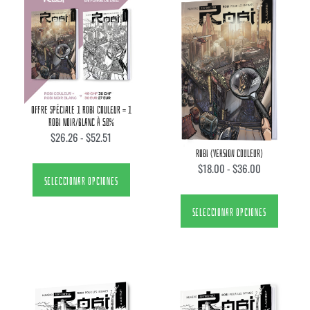
OFFRE SPÉCIALE 1 ROBI COULEUR = 1
ROBI NOIR/BLANC À 50%
$
26.26
-
$
52.51
ROBI (VERSION COULEUR)
$
18.00
-
$
36.00
SELECCIONAR OPCIONES
SELECCIONAR OPCIONES