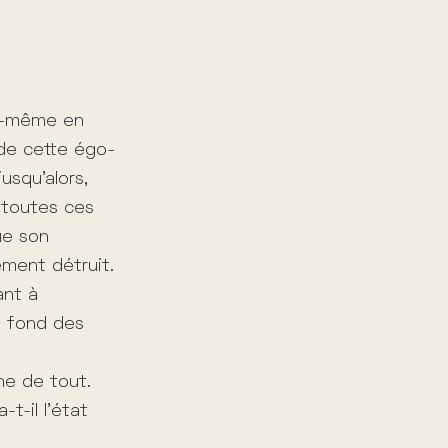
ui-même en
de cette égo-
usqu’alors,
c toutes ces
ue son
ement détruit.
ant à
u fond des
ine de tout.
t-il l’état