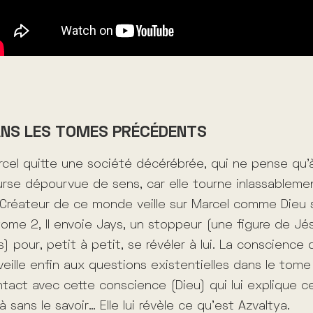
NS LES TOMES PRÉCÉDENTS
cel quitte une société décérébrée, qui ne pense qu’
rse dépourvue de sens, car elle tourne inlassableme
Créateur de ce monde veille sur Marcel comme Dieu 
tome 2, Il envoie Jays, un stoppeur (une figure de J
s) pour, petit à petit, se révéler à lui. La conscience
veille enfin aux questions existentielles dans le tome 
tact avec cette conscience (Dieu) qui lui explique ce 
à sans le savoir… Elle lui révèle ce qu’est Azvaltya.