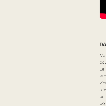
DA
Mar
cou
Le 
le 
vie
s’é
con
déj