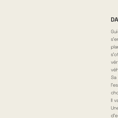
DA
Gui
s’e
pla
s’o
vér
véh
Sa 
l’e
ch
Il 
Une
d’e