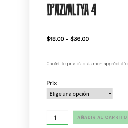
d’Azvaltya 4
$
18.00
-
$
36.00
Choisir le prix d’après mon appréciati
Prix
AÑADIR AL CARRITO