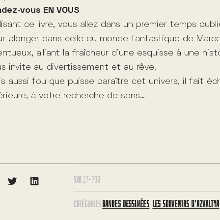
adez-vous EN VOUS
lisant ce livre, vous allez dans un premier temps oubli
r plonger dans celle du monde fantastique de Marcel
entueux, alliant la fraîcheur d’une esquisse à une histo
s invite au divertissement et au rêve.
s aussi fou que puisse paraître cet univers, il fait éc
érieure, à votre recherche de sens…
SKU
17-790
BANDES DESSINÉES
LES SOUVENIRS D'AZVALTYA
CATÉGORIES
,