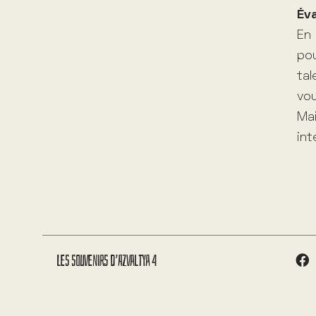
Év
En 
pou
tal
vou
Mai
int
Les souvenirs d’Azvaltya 4