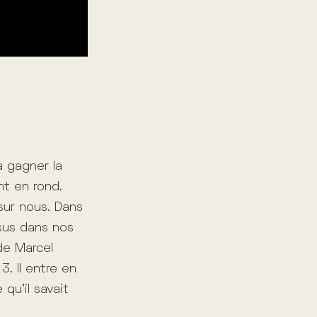
à gagner la
nt en rond.
sur nous. Dans
ésus dans nos
 de Marcel
3. Il entre en
qu’il savait