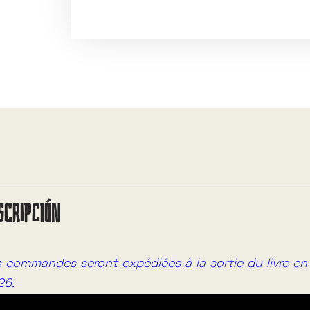
A
l
t
e
r
n
a
t
i
v
SCRIPCIÓN
e
:
 commandes seront expédiées à la sortie du livre e
26.