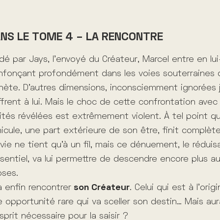
NS LE TOME 4 – LA RENCONTRE
dé par Jays, l’envoyé du Créateur, Marcel entre en l
nfonçant profondément dans les voies souterraines 
nète. D’autres dimensions, inconsciemment ignorées j
ffrent à lui. Mais le choc de cette confrontation ave
ités révélées est extrêmement violent. À tel point q
icule, une part extérieure de son être, finit complèt
vie ne tient qu’à un fil, mais ce dénuement, le réduis
ssentiel, va lui permettre de descendre encore plus a
oses.
va enfin rencontrer
son Créateur
. Celui qui est à l’orig
 opportunité rare qui va sceller son destin… Mais aura-
sprit nécessaire pour la saisir ?