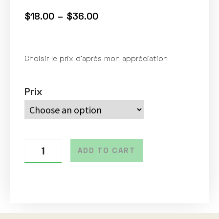
$
18.00
–
$
36.00
Choisir le prix d’après mon appréciation
Prix
ADD TO CART
A
l
t
e