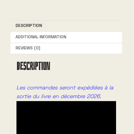
r
n
DESCRIPTION
a
t
ADDITIONAL INFORMATION
i
REVIEWS (0)
v
DESCRIPTION
e
:
Les commandes seront expédiées à la
sortie du livre en décembre 2026.