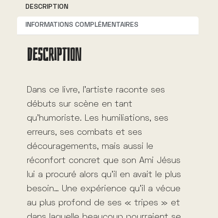
DESCRIPTION
a
t
INFORMATIONS COMPLÉMENTAIRES
i
DESCRIPTION
v
e
:
Dans ce livre, l’artiste raconte ses
débuts sur scène en tant
qu’humoriste. Les humiliations, ses
erreurs, ses combats et ses
découragements, mais aussi le
réconfort concret que son Ami Jésus
lui a procuré alors qu’il en avait le plus
besoin… Une expérience qu’il a vécue
au plus profond de ses « tripes » et
dans laquelle beaucoup pourraient se