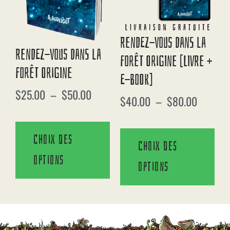
Rendez-Vous Dans La
Rendez-Vous Dans La
Forêt Origine [Livre +
Forêt Origine
E-Book]
$
25.00
–
$
50.00
$
40.00
–
$
80.00
Choix des
Choix des
options
options