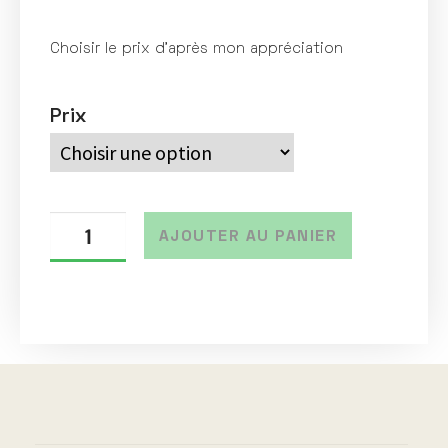
Choisir le prix d’après mon appréciation
Prix
AJOUTER AU PANIER
A
l
t
e
r
n