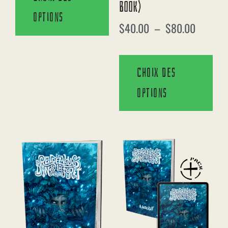
Book)
options
$
40.00
–
$
80.00
Choix des
options