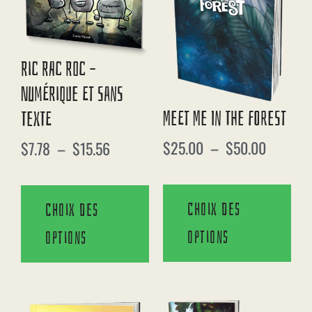
Ric Rac Roc –
Numérique Et Sans
Meet Me In The Forest
Texte
$
25.00
–
$
50.00
$
7.78
–
$
15.56
Choix des
Choix des
options
options