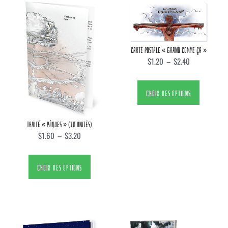
CARTE POSTALE « GRAND COMME ÇA »
$
1.20
–
$
2.40
CHOIX DES OPTIONS
TRAITÉ « PÂQUES » (10 UNITÉS)
$
1.60
–
$
3.20
CHOIX DES OPTIONS