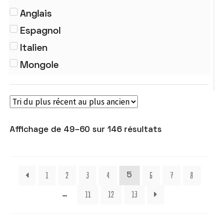
Traités
Anglais
Espagnol
Italien
Mongole
Affichage de 49–60 sur 146 résultats
1
2
3
4
6
7
8
5
11
12
13
…