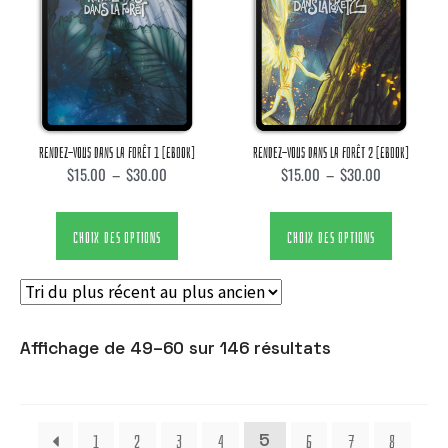
RENDEZ-VOUS DANS LA FORÊT 1 [EBOOK]
RENDEZ-VOUS DANS LA FORÊT 2 [EBOOK]
$
15.00
–
$
30.00
$
15.00
–
$
30.00
CHOIX DES OPTIONS
CHOIX DES OPTIONS
Affichage de 49–60 sur 146 résultats
1
2
3
4
6
7
8
5