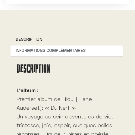
t
e
r
n
DESCRIPTION
a
t
INFORMATIONS COMPLÉMENTAIRES
i
DESCRIPTION
v
e
:
L’album :
Premier album de Lilou (Eliane
Auderset): « Du Nerf »
Un voyage au sein d’aventures de vie;
tristesse, joie, espoir, quelques belles
réponses… Douceur, rêves et poésie,