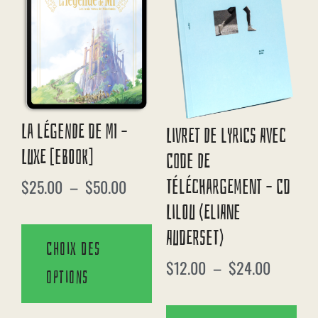
La Légende De Mi –
Livret De Lyrics Avec
Luxe [eBook]
Code De
Téléchargement – CD
$
25.00
–
$
50.00
Lilou (Eliane
Auderset)
Choix des
$
12.00
–
$
24.00
options