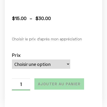
$
15.00
–
$
30.00
Choisir le prix d’après mon appréciation
Prix
AJOUTER AU PANIER
A
l