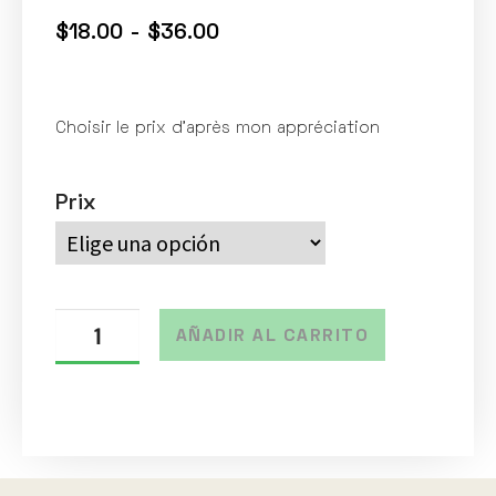
$
18.00
-
$
36.00
Choisir le prix d’après mon appréciation
Prix
AÑADIR AL CARRITO
A
l
t
e