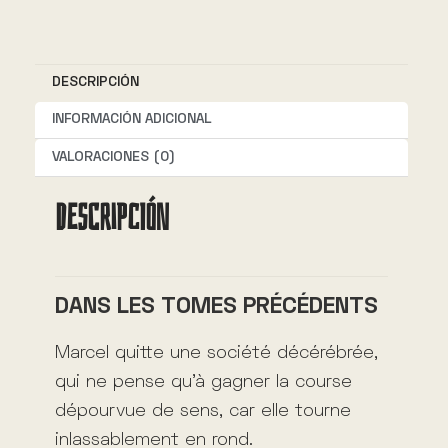
r
n
DESCRIPCIÓN
a
t
INFORMACIÓN ADICIONAL
i
VALORACIONES (0)
v
DESCRIPCIÓN
e
:
DANS LES TOMES PRÉCÉDENTS
Marcel quitte une société décérébrée,
qui ne pense qu’à gagner la course
dépourvue de sens, car elle tourne
inlassablement en rond.