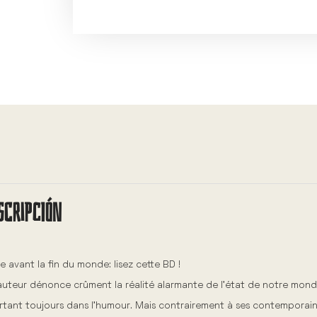
A
l
t
e
r
n
a
t
i
v
SCRIPCIÓN
e
:
e avant la fin du monde: lisez cette BD !
’auteur dénonce crûment la réalité alarmante de l’état de notre monde
tant toujours dans l’humour. Mais contrairement à ses contemporains