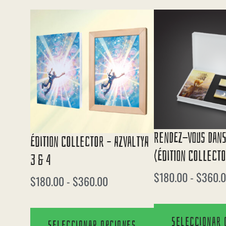
Rendez-Vous Dans
Édition Collector – Azvaltya
(édition Collect
3 & 4
$
180.00
-
$
360.
$
180.00
-
$
360.00
Seleccionar 
Seleccionar opciones