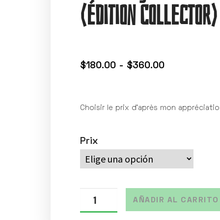
(édition Collector)
$
180.00
-
$
360.00
Choisir le prix d’après mon appréciati
Prix
AÑADIR AL CARRITO