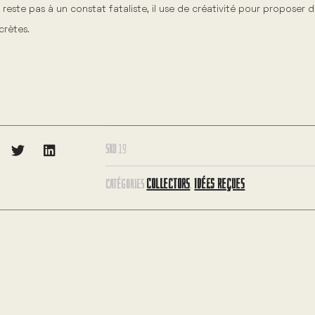
 reste pas à un constat fataliste, il use de créativité pour proposer d
crètes.
SKU
19
COLLECTORS
IDÉES REÇUES
CATÉGORIES
,