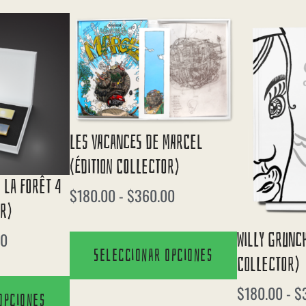
Les Vacances De Marcel
(édition Collector)
 La Forêt 4
$
180.00
-
$
360.00
or)
Willy Grunch
00
Seleccionar opciones
Collector)
$
180.00
-
$
opciones