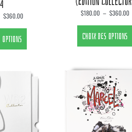
(ÉDITION COLLECTOR
 4
$
180.00
–
$
360.00
–
$
360.00
CHOIX DES OPTIONS
S OPTIONS