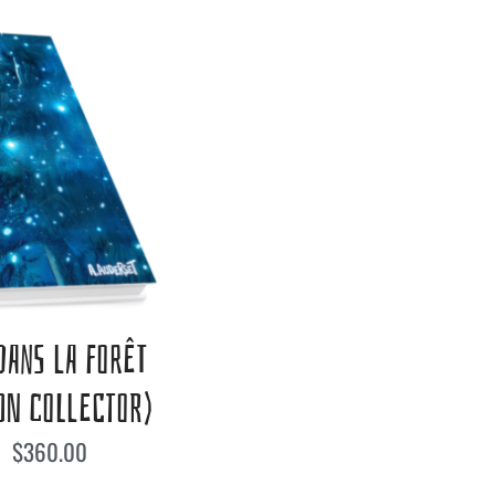
DANS LA FORÊT
ION COLLECTOR)
–
$
360.00