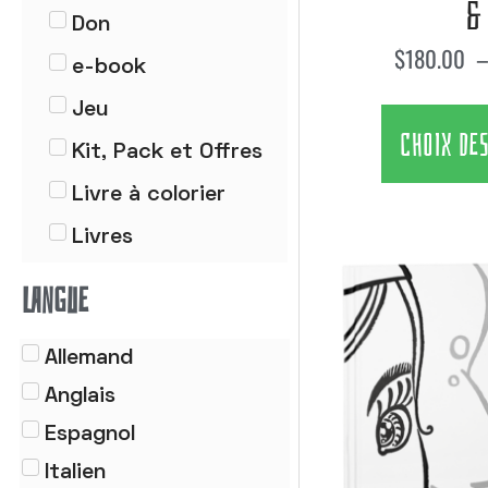
&
Don
$
180.00
e-book
Jeu
CHOIX DE
Kit, Pack et Offres
Livre à colorier
Livres
Petit format
LANGUE
Poster
Allemand
Tableau
Anglais
Traités
Espagnol
Italien