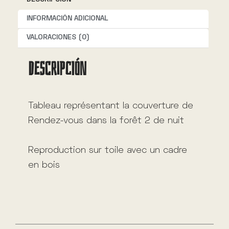
a
t
INFORMACIÓN ADICIONAL
i
VALORACIONES (0)
v
DESCRIPCIÓN
e
:
Tableau représentant la couverture de
Rendez-vous dans la forêt 2 de nuit
Reproduction sur toile avec un cadre
en bois