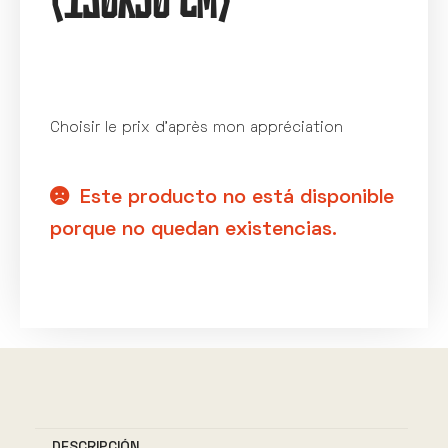
Choisir le prix d’après mon appréciation
Este producto no está disponible
porque no quedan existencias.
A
l
t
e
r
n
DESCRIPCIÓN