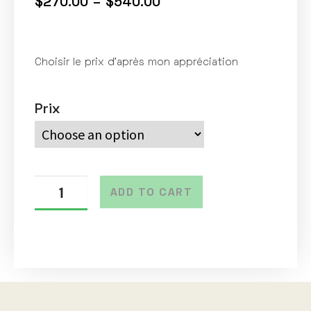
$
270.00
–
$
540.00
Choisir le prix d’après mon appréciation
Prix
ADD TO CART
A
l
t
e
r