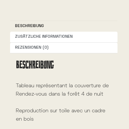
e
r
n
BESCHREIBUNG
a
t
ZUSÄTZLICHE INFORMATIONEN
i
REZENSIONEN (0)
v
BESCHREIBUNG
e
:
Tableau représentant la couverture de
Rendez-vous dans la forêt 4 de nuit
Reproduction sur toile avec un cadre
en bois