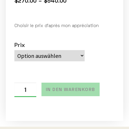
$
270.00
–
$
540.00
Choisir le prix d’après mon appréciation
Prix
IN DEN WARENKORB
A
l
t