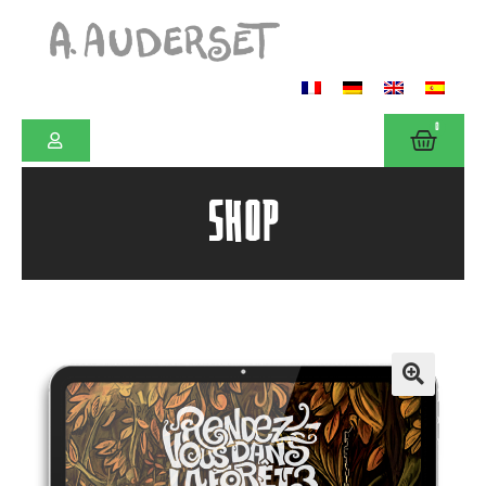
0
SHOP