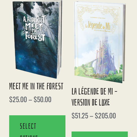
Meet Me In The Forest
La Légende De Mi –
$
25.00
–
$
50.00
Version De Luxe
$
51.25
–
$
205.00
Select