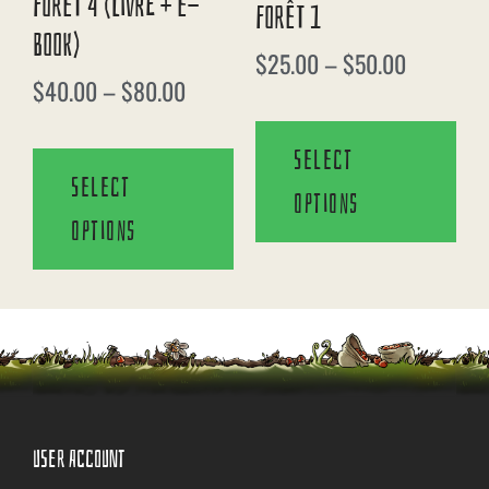
Forêt 4 (Livre + E-
Forêt 1
Book)
$
25.00
–
$
50.00
$
40.00
–
$
80.00
Select
Select
options
options
USER ACCOUNT