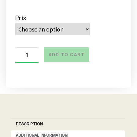
Prix
ADD TO CART
A
l
t
e
r
n
DESCRIPTION
a
t
ADDITIONAL INFORMATION