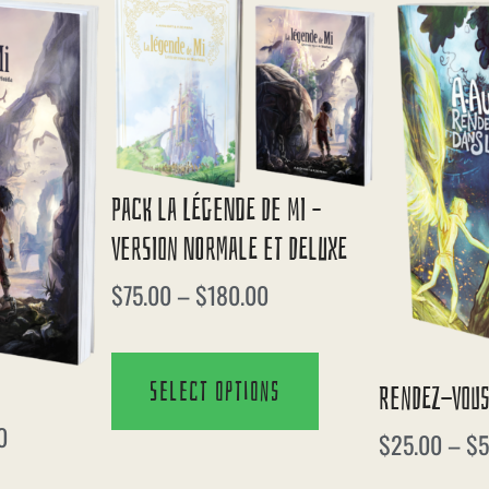
Pack La Légende De Mi –
Version Normale Et Deluxe
$
75.00
–
$
180.00
Select options
Rendez-Vous
0
$
25.00
–
$
5