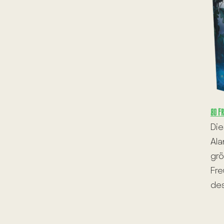
80 fr
Die
Ala
grö
Fre
des