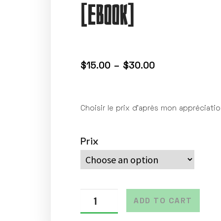
[eBook]
$
15.00
–
$
30.00
Choisir le prix d’après mon appréciati
Prix
ADD TO CART