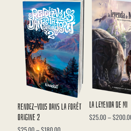
La Leyenda De Mi
Rendez-Vous Dans La Forêt
Origine 2
$
25.00
–
$
200.0
$
25.00
–
$
180.00