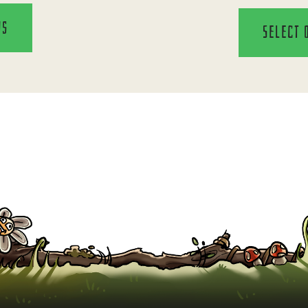
ns
Select 