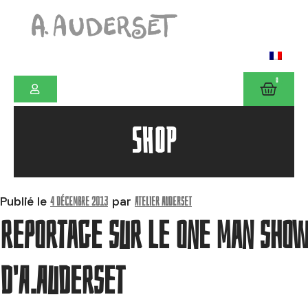
0
SHOP
4 décembre 2013
Atelier Auderset
Publié le
par
reportage sur le one man show
d'A.Auderset