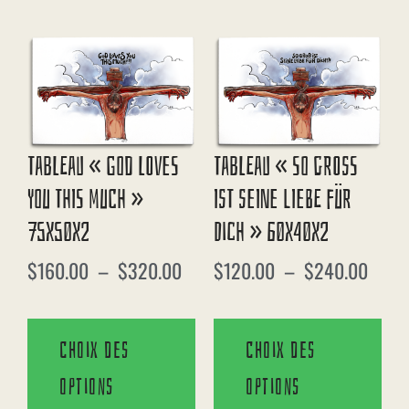
Tableau « God Loves
Tableau « So Gross
You This Much »
Ist Seine Liebe Für
75X50X2
Dich » 60X40X2
$
160.00
–
$
320.00
$
120.00
–
$
240.00
Choix des
Choix des
options
options