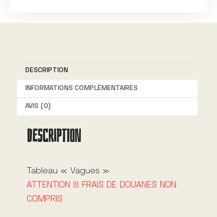
t
e
r
n
DESCRIPTION
a
t
INFORMATIONS COMPLÉMENTAIRES
i
AVIS (0)
v
DESCRIPTION
e
:
Tableau « Vagues »
ATTENTION !!! FRAIS DE DOUANES NON
COMPRIS