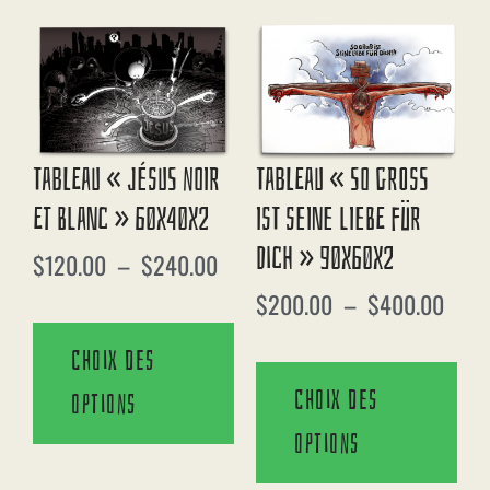
Tableau « Jésus Noir
Tableau « So Gross
Et Blanc » 60X40X2
Ist Seine Liebe Für
Dich » 90X60X2
$
120.00
–
$
240.00
$
200.00
–
$
400.00
Choix des
Choix des
options
options