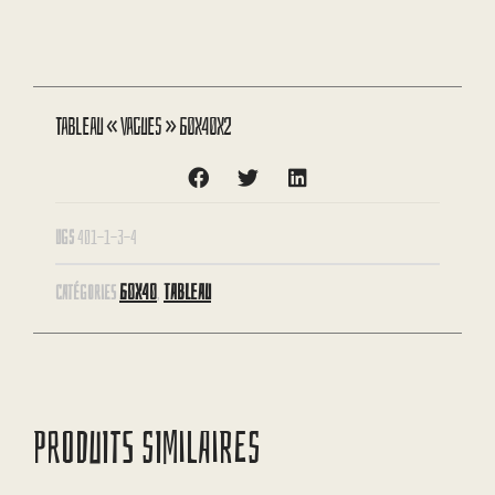
Tableau « Vagues » 60X40X2
UGS
401-1-3-4
60X40
TABLEAU
CATÉGORIES
,
PRODUITS SIMILAIRES