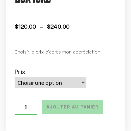
$
120.00
–
$
240.00
Choisir le prix d’après mon appréciation
Prix
AJOUTER AU PANIER
A
l