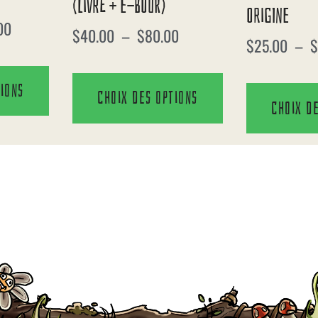
(Livre + E-Book)
Origine
00
$
40.00
–
$
80.00
$
25.00
–
$
tions
Choix des options
Choix d