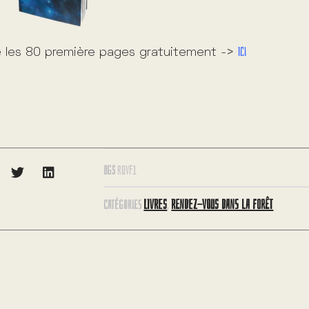
Ici
e les 80 première pages gratuitement ->
UGS
RDVF1
LIVRES
RENDEZ-VOUS DANS LA FORÊT
CATÉGORIES
,