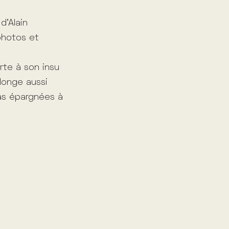
d’Alain
photos et
rte à son insu
longe aussi
pas épargnées à