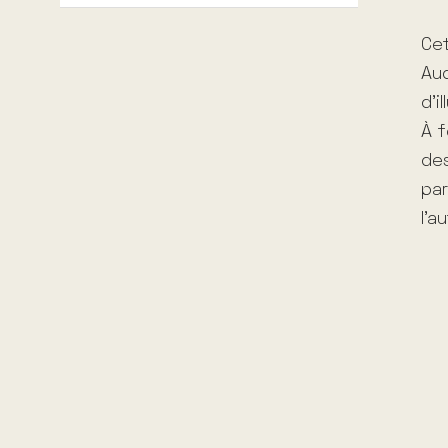
Cet
Aud
d’i
À f
des
par
l’a