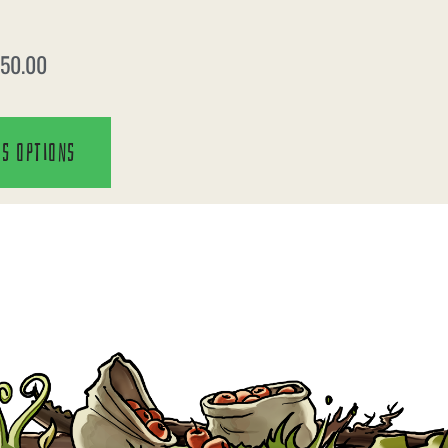
50.00
es options