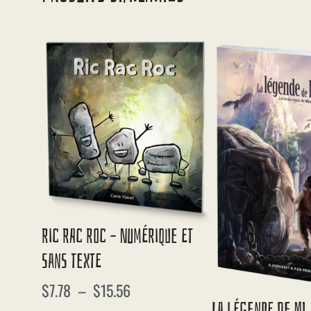
Ric Rac Roc – Numérique Et
Sans Texte
$
7.78
–
$
15.56
La Légende De Mi