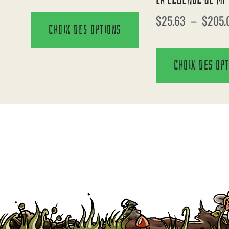
$
25.63
–
$
205.
Choix des options
Choix des op