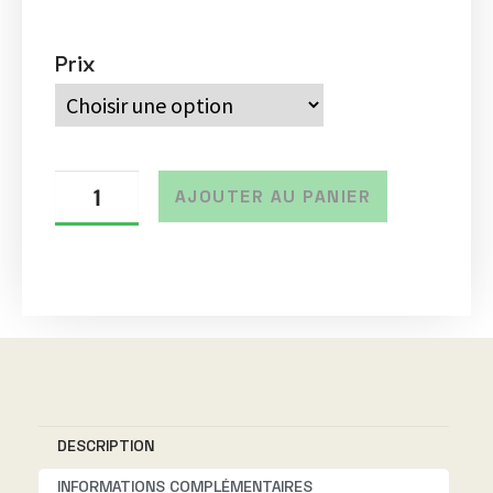
Prix
AJOUTER AU PANIER
A
l
t
e
r
n
DESCRIPTION
a
t
INFORMATIONS COMPLÉMENTAIRES