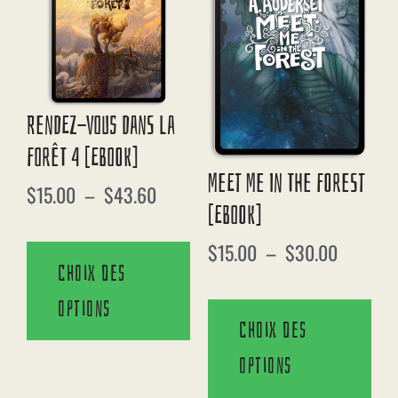
Rendez-Vous Dans La
Forêt 4 [eBook]
Meet Me In The Forest
$
15.00
–
$
43.60
[eBook]
$
15.00
–
$
30.00
Choix des
options
Choix des
options