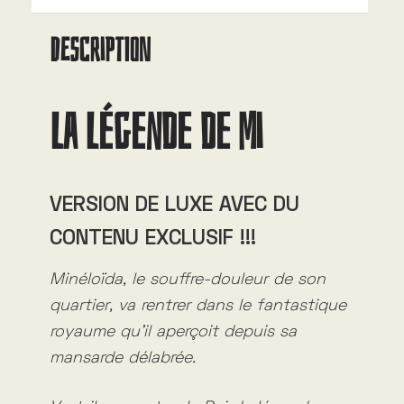
i
DESCRIPTION
v
e
La Légende de Mi
:
VERSION DE LUXE AVEC DU
CONTENU EXCLUSIF !!!
Minéloïda, le souffre-douleur de son
quartier, va rentrer dans le fantastique
royaume qu’il aperçoit depuis sa
mansarde délabrée.