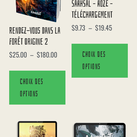
Saahsal – Aozé –
Téléchargement
$
9.73
–
$
19.45
Rendez-Vous Dans La
Forêt Origine 2
$
25.00
–
$
180.00
Choix des
options
Choix des
options