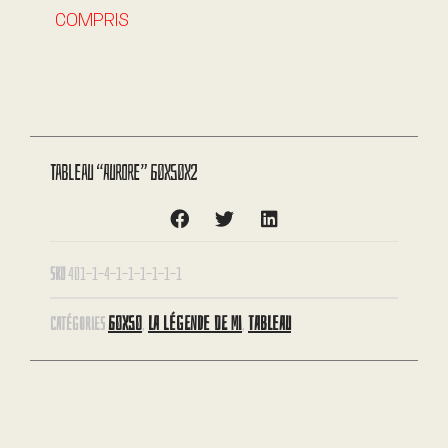
COMPRIS
Tableau “Aurore” 60X50X2
SKU
401-1-4-1-1-1-1-1-1
60X50
LA LÉGENDE DE MI
TABLEAU
CATÉGORIES
,
,