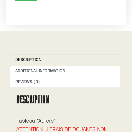
A
l
t
e
r
n
DESCRIPTION
a
t
ADDITIONAL INFORMATION
i
REVIEWS (0)
v
DESCRIPTION
e
:
Tableau “Aurore”
ATTENTION !!! FRAIS DE DOUANES NON