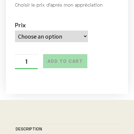
Choisir le prix d’après mon appréciation
Prix
ADD TO CART
A
l
t
e
r
n
DESCRIPTION
a