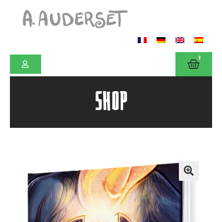
0
SHOP