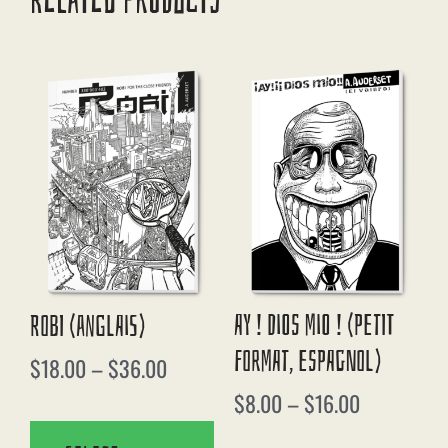
RELATED PRODUCTS
Ay ! Dios Mio ! (petit
Robi (anglais)
Format, Espagnol)
$
18.00
–
$
36.00
$
8.00
–
$
16.00