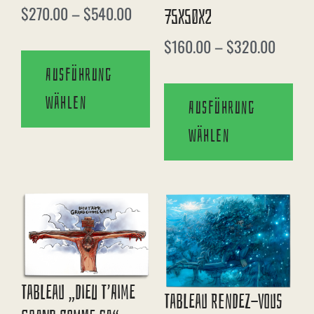
Bewertet mit
$
270.00
–
$
540.00
75X50X2
5.00
von 5
$
160.00
–
$
320.00
Ausführung
wählen
Ausführung
wählen
Tableau „Dieu T’aime
Tableau Rendez-Vous