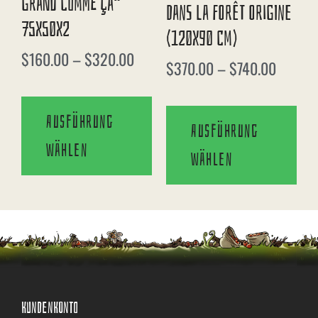
Grand Comme Ça“
Dans La Forêt Origine
75X50X2
(120X90 Cm)
$
160.00
–
$
320.00
$
370.00
–
$
740.00
Ausführung
Ausführung
wählen
wählen
KUNDENKONTO