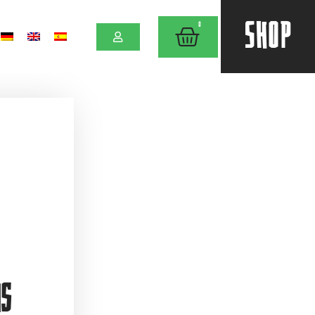
SHOP
0
s