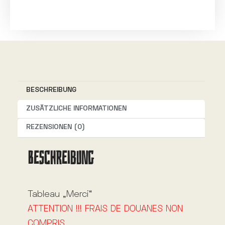
l
t
e
r
n
BESCHREIBUNG
a
t
ZUSÄTZLICHE INFORMATIONEN
i
REZENSIONEN (0)
v
BESCHREIBUNG
e
:
Tableau „Merci“
ATTENTION !!! FRAIS DE DOUANES NON
COMPRIS