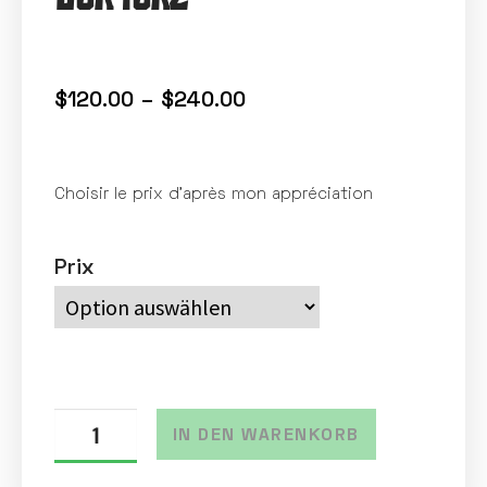
$
120.00
–
$
240.00
Choisir le prix d’après mon appréciation
Prix
IN DEN WARENKORB
A