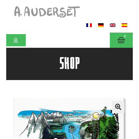
0
SHOP