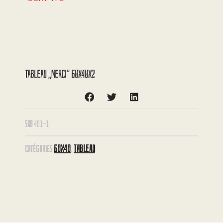
Tableau „Merci“ 60X40X2
SKU
401-1
60X40
TABLEAU
CATÉGORIES
,