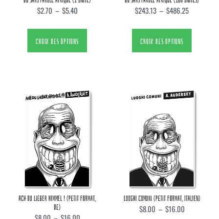
$
2.70
–
$
5.40
$
243.13
–
$
486.25
CHOIX DES OPTIONS
CHOIX DES OPTIONS
ACH DU LIEBER HIMMEL ! (PETIT FORMAT,
LUOGHI COMUNI (PETIT FORMAT, ITALIEN)
DE)
$
8.00
–
$
16.00
$
8.00
–
$
16.00