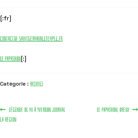
[:fr]
contact@saintgermainletemple.fr
Le PapaShow
[:]
Archives
Catégorie :
Légende de Mi à Yverdon Journal
Le PapaShow, Dreux
la Région