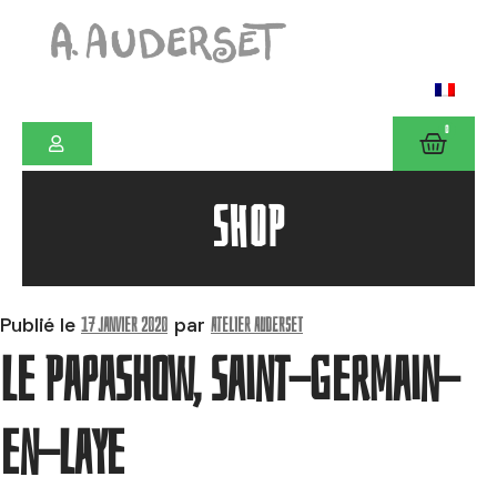
0
SHOP
17 janvier 2020
Atelier Auderset
Publié le
par
Le PapaShow, Saint-Germain-
en-Laye