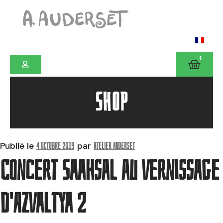
0
SHOP
4 octobre 2019
Atelier Auderset
Publié le
par
Concert Saahsal au vernissage
d'Azvaltya 2