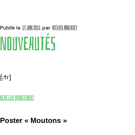
17 juin 2011
Atelier Auderset
Publié le
par
NOUVEAUTÉS
[:fr]
Acheter maintenant
Poster « Moutons »