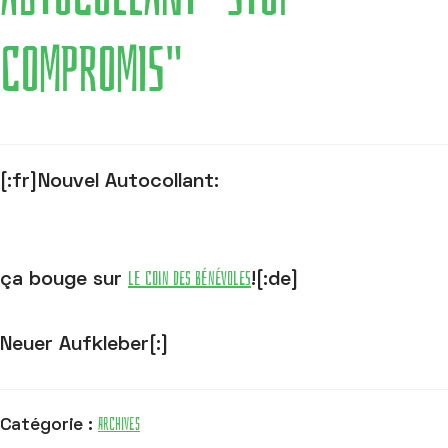
COMPROMIS"
[:fr]Nouvel Autocollant:
le coin des bénévoles
ça bouge sur
![:de]
Neuer Aufkleber[:]
Archives
Catégorie :