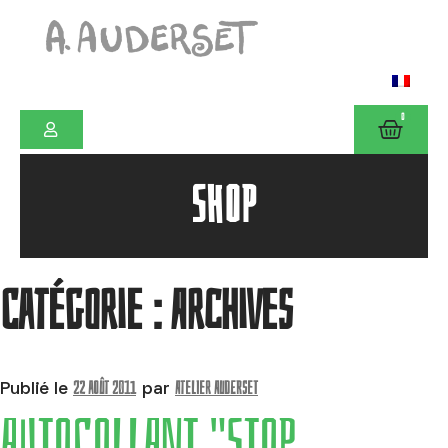
0
SHOP
Catégorie :
Archives
22 août 2011
Atelier Auderset
Publié le
par
AUTOCOLLANT "STOP