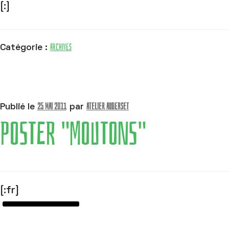
[:]
Archives
Catégorie :
25 mai 2011
Atelier Auderset
Publié le
par
POSTER "MOUTONS"
[:fr]