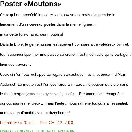
Poster «Moutons»
Ceux qui ont apprécié le poster «Ichtus» seront ravis
d’apprendre le
lancement d’un
nouveau poster
dans la même lignée…
mais cette fois-ci avec des moutons!
Dans la Bible, le genre humain est souvent comparé à ce valeureux ovin et,
tout supérieur que l’homme puisse se croire, il est indéniable qu’ils partagent
bien des travers…
Ceux-ci n’ont pas échappé au regard sarcastique – et affectueux – d’Alain
Auderset.
Le mouton est l’un des rares animaux à ne pouvoir survivre sans
le
(bon)
berger
(vous me voyez venir, non?)
…
Personne n’est épargné et
surtout pas les religieux… mais l’auteur nous ramène toujours à l’essentiel:
une relation d’amitié avec le divin berger!
Format: 50 x 70 cm — Prix: CHF 12.- / € 8.-
Acheter maintenant
Continuer la lecture de